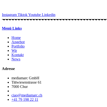
Instagram
Tiktok
Youtube
Linkedin
Menü Links
Home
Angebot
Portfolio
Wir
Kontakt
News
Adresse
mediamarc GmbH
Tittwiesenstrasse 61
7000 Chur
ciao@mediamarc.ch
+41 79 198 22 11