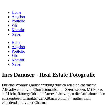
Home
Angebot
Portfolio
Wir
Kontakt
News
Home
Angebot
Portfolio
Wir
Kontakt
News
Ines Danuser - Real Estate Fotografie
Für eine Wohnungs­ausschreibung durften wir eine charmante
Altstadtwohnung in Chur fotografisch in Szene setzen. Mit Fokus
auf Licht, Raumgefühl und Atmosphäre zeigen die Aufnahmen den
einzigartigen Charakter der Altbauwohnung – authentisch,
einladend und voller Charme.