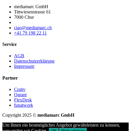
mediamarc GmbH
Tittwiesenstrasse 61
7000 Chur
ciao@mediamarc.ch
+41 79 198 22 11
Service
AGB
Datenschutzerklärung
Impressum
Partner
Crativ
Qarant
FlexDesk
funatwork
Copyright 2025 ©
mediamarc GmbH
Um Ihnen ein bestmögliches Angebot gewährleisten zu können,
verwenden wir Cookies.
OK
Mehr erfahren