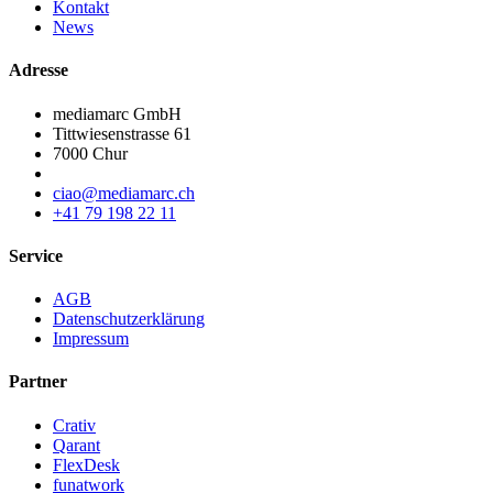
Kontakt
News
Adresse
mediamarc GmbH
Tittwiesenstrasse 61
7000 Chur
ciao@mediamarc.ch
+41 79 198 22 11
Service
AGB
Datenschutzerklärung
Impressum
Partner
Crativ
Qarant
FlexDesk
funatwork