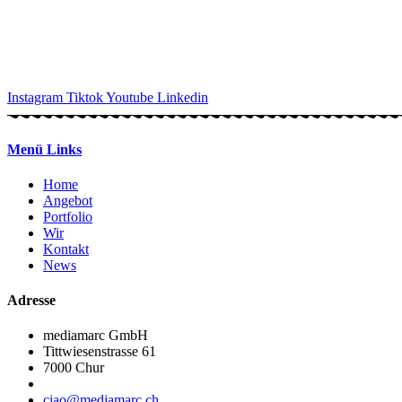
Instagram
Tiktok
Youtube
Linkedin
Menü Links
Home
Angebot
Portfolio
Wir
Kontakt
News
Adresse
mediamarc GmbH
Tittwiesenstrasse 61
7000 Chur
ciao@mediamarc.ch