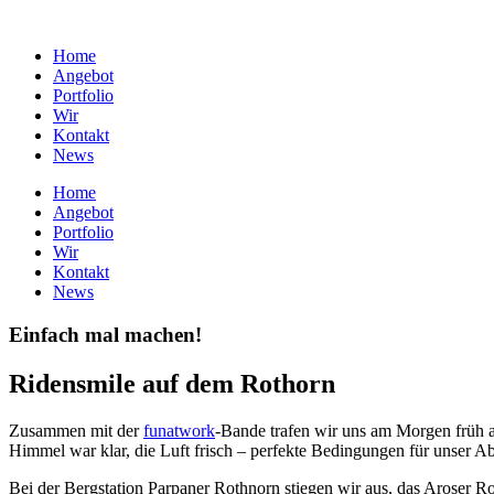
Home
Angebot
Portfolio
Wir
Kontakt
News
Home
Angebot
Portfolio
Wir
Kontakt
News
Einfach mal machen!
Ridensmile auf dem Rothorn
Zusammen mit der
funatwork
-Bande trafen wir uns am Morgen früh an
Himmel war klar, die Luft frisch – perfekte Bedingungen für unser Ab
Bei der Bergstation Parpaner Rothnorn stiegen wir aus, das Aroser R